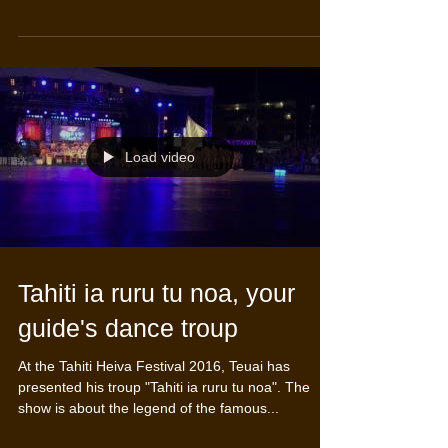
his troup "Tahiti ia ruru tu noa": the god Tane sent
his birds over Hiro's canoe....
Load video
Tahiti ia ruru tu noa, your
guide's dance troup
At the Tahiti Heiva Festival 2016, Teuai has
presented his troup "Tahiti ia ruru tu noa". The