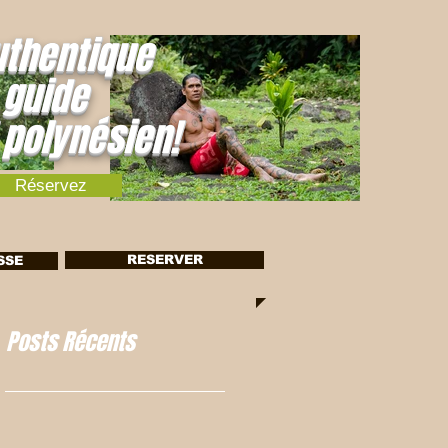
uthentique
 guide
 polynésien!
Réservez
RESERVER
SSE
Posts Récents