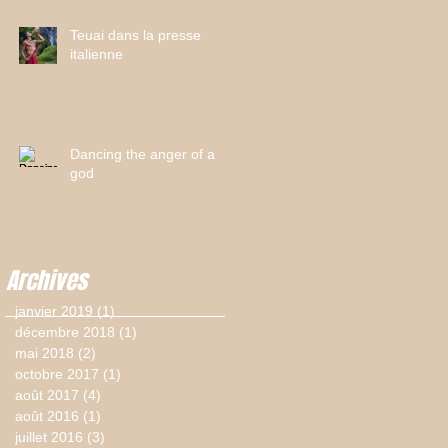
Teuai dans la presse
italienne
Dancing the anger of a
god
Archives
janvier 2019
(1)
1 post
décembre 2018
(1)
1 post
mai 2018
(2)
2 posts
octobre 2017
(1)
1 post
août 2017
(4)
4 posts
août 2016
(1)
1 post
juillet 2016
(3)
3 posts