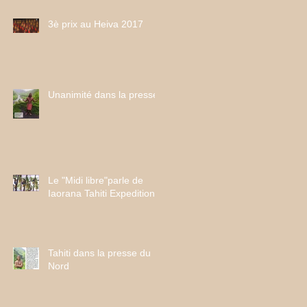
3è prix au Heiva 2017
Unanimité dans la presse
Le "Midi libre"parle de
Iaorana Tahiti Expeditions
Tahiti dans la presse du
Nord