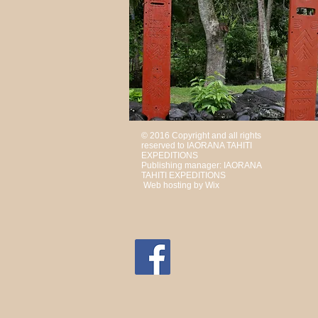
© 2016 Copyright and all rights
reserved to IAORANA TAHITI
EXPEDITIONS
Publishing manager: IAORANA
TAHITI EXPEDITIONS
Web hosting by Wix