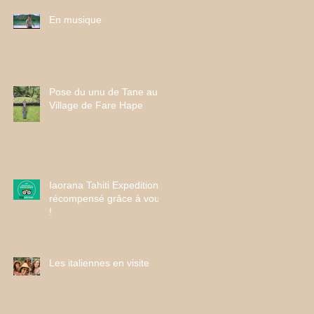
En musique
Pose du unu de Tane au
Village de Fare Hape
Iaorana Tahiti Expeditions
récompensé grâce à vous
!
Les italiennes en visite