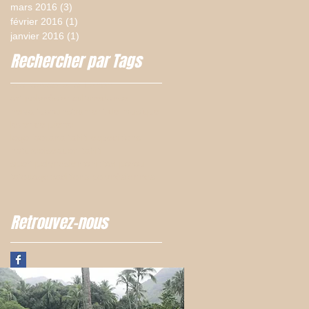
mars 2016
(3)
3 posts
février 2016
(1)
1 post
janvier 2016
(1)
1 post
Rechercher par Tags
'a'a taevao
Teuai Lenoir
art polynésien
culture
danse
heiva tuaro
instrument de musique
lever de pierre
logo iaorana tahiti expeditions
nature
oiseau
ori tahiti
sport polynesien
tahiti
tari parau
tatouage
traditions polynésiennes
Retrouvez-nous