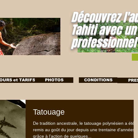
Découvrez l'a
Tahiti avec un
professionnel
OURS et TARIFS
PHOTOS
CONDITIONS
PRE
Tatouage
De tradition ancestrale, le tatouage polynésien a été
remis au goût du jour depuis une trentaine d'années
grâce à l'action de quelques...