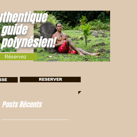
uthentique
 guide
 polynésien!
Réservez
RESERVER
SSE
Posts Récents