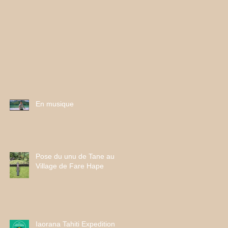
En musique
Pose du unu de Tane au
Village de Fare Hape
Iaorana Tahiti Expeditions