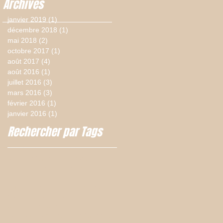
Archives
janvier 2019
(1)
1 post
décembre 2018
(1)
1 post
mai 2018
(2)
2 posts
octobre 2017
(1)
1 post
août 2017
(4)
4 posts
août 2016
(1)
1 post
juillet 2016
(3)
3 posts
mars 2016
(3)
3 posts
février 2016
(1)
1 post
janvier 2016
(1)
1 post
Rechercher par Tags
'a'a taevao
Teuai Lenoir
art polynésien
culture
danse
heiva tuaro
instrument de musique
lever de pierre
logo iaorana tahiti expeditions
nature
oiseau
ori tahiti
sport polynesien
tahiti
tari parau
tatouage
traditions polynésiennes