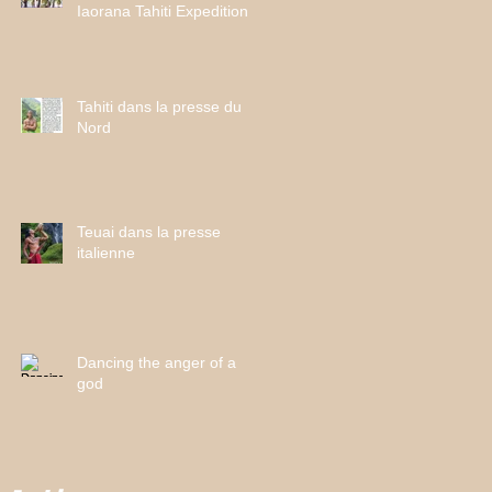
Iaorana Tahiti Expeditions
Tahiti dans la presse du
Nord
Teuai dans la presse
italienne
Dancing the anger of a
god