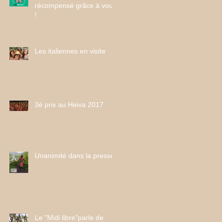
récompensé grâce à vous
!
Les italiennes en visite
3è prix au Heiva 2017
Unanimité dans la presse
Le "Midi libre"parle de