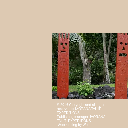
© 2016 Copyright and all rights
reserved to IAORANA TAHITI
EXPEDITIONS
Publishing manager: IAORANA
TAHITI EXPEDITIONS
Web hosting by Wix