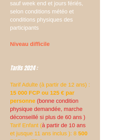
sauf week end et jours fériés,
selon conditions météo et
conditions physiques des
participants
Niveau difficile
Tarifs 2024 :
Tarif Adulte (à partir de 12 ans) :
15 000 FCP ou 125 € par
personne
(bonne condition
physique demandée, marche
déconseillé si plus de 60 ans )
Tarif Enfant (
à partir de 10 ans
et jusque 11 ans inclus ): 8
500