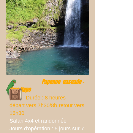
Papenoo cascade -
Fare Hape
Durée : 8 heures
départ vers 7h30/8h-retour vers
16h30
Safari 4x4 et randonnée
Jours d'opération : 5 jours sur 7