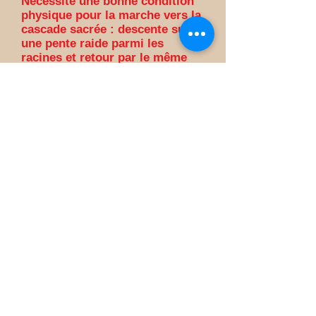
Nécessite une bonne condition
physique pour la marche vers la
cascade sacrée : descente sur
une pente raide parmi les
racines et retour par le même
chemin, traversée de la rivière à
pieds à plusieurs reprises sur
les rochers
Déconseillé aux personnes âgées,
utilisant une cane, ayant des
soucis de santé (nous le signaler
svp) et aux petits enfants