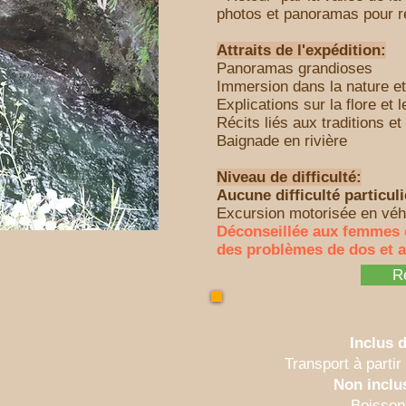
photos et panoramas pour re
Attraits de l'expédition:
Panoramas grandioses
Immersion dans la nature et
Explications sur la flore et l
Récits liés aux traditions e
Baignade en rivière
Niveau de difficulté:
Aucune difficulté particuli
Excursion motorisée en véh
Déconseillée aux femmes 
des problèmes de dos et a
R
Inclus d
Transport à partir 
Non inclus
Boisson