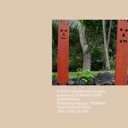
© 2016 Copyright and all rights
reserved to IAORANA TAHITI
EXPEDITIONS
Publishing manager: IAORANA
TAHITI EXPEDITIONS
Web hosting by Wix