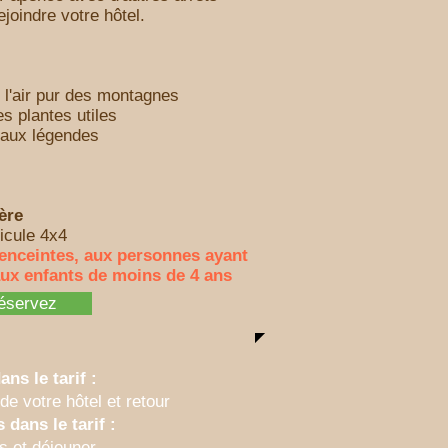
joindre votre hôtel.
 l'air pur des montagnes
es plantes utiles
t aux légendes
ère
icule 4x4
enceintes, aux personnes ayant
ux enfants de moins de 4 ans
éservez
ans le tarif :
de votre hôtel et retour
 dans le tarif :
s et déjeuner