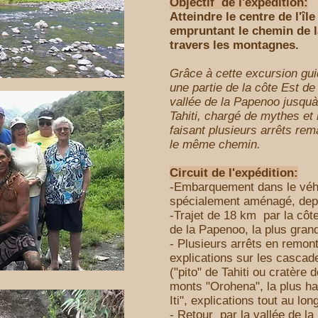
Objectif de l'expédition:
Atteindre le
centre de l'îl
empruntant le chemin de l
travers les montagnes.
Grâce à cette excursion gui
une partie de la côte Est de
vallée de la Papenoo jusquà
Tahiti, chargé de mythes et 
faisant plusieurs arrêts re
le même chemin.
Circuit de l'expédition:
-Embarquement dans le véhi
spécialement aménagé, depui
-Trajet de 18 km par la côte
de la Papenoo, la plus grand
- Plusieurs arrêts en remont
explications sur les cascad
("pito" de Tahiti ou cratère 
monts "Orohena", la plus ha
Iti", explications tout au lo
- Retour par la vallée de l