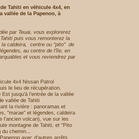
e de Tahiti en véhicule 4x4, en
a vallée de la Papenoo, à
dée par Teuai, vous explorerez
 Tahiti puis vous remonterez la
 la caldeira, centre ou "pito" de
légendes, au centre de l'île, en
marquables et vous reviendrez par
cule 4x4 Nissan Patrol
s le lieu de récupération.
 Est jusqu'à l'entrée de la vallée
e vallée de Tahiti
ant la rivière : panoramas et
es, "marae" et légendes, caldeira
de l'ancien volcan), vue sur les
ute montagne de Tahiti, et "Pito
ng du chemin...
a Papenoo avec d'autres arrêts