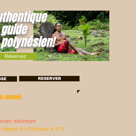
uthentique
 guide
 polynésien!
Réservez
RESERVER
SSE
ournée
onnes minimum
 départ à 13
h/retour à 17h