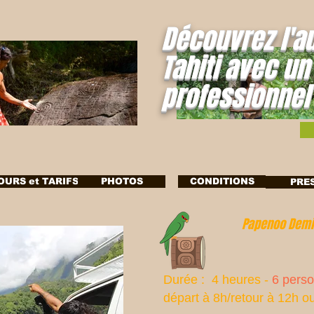
Découvrez l'a
Tahiti avec un
professionnel
OURS et TARIFS
PHOTOS
CONDITIONS
PRE
Papenoo Demie-j
Durée : 4 heures -
6 pers
départ à 8h/retour à 12h
ou